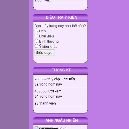
à.bùn wa...
ĐIỀU TRA Ý KIẾN
Bạn thấy trang này như thế nào?
Đẹp
Đơn điệu
Bình thường
Ý kiến khác
THỐNG KÊ
280389
truy cập (
chi tiết
)
32
trong hôm nay
438353
lượt xem
54
trong hôm nay
23
thành viên
ẢNH NGẪU NHIÊN