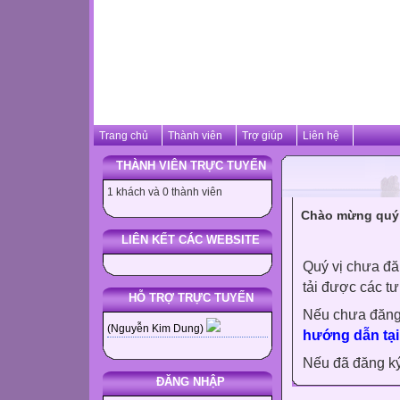
Trang chủ
Thành viên
Trợ giúp
Liên hệ
THÀNH VIÊN TRỰC TUYẾN
1 khách và 0 thành viên
Chào mừng quý 
LIÊN KẾT CÁC WEBSITE
Quý vị chưa đă
tải được các tư
HỖ TRỢ TRỰC TUYẾN
Nếu chưa đăng
(Nguyễn Kim Dung)
hướng dẫn tại
Nếu đã đăng ký 
ĐĂNG NHẬP