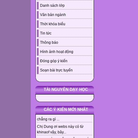
Danh sách lớp
Văn bản ngành
Thời khóa biểu
Tin tức
Thông báo
Hình ảnh hoạt động
Đóng góp ý kiến
Soạn bài trực tuyến
TÀI NGUYÊN DẠY HỌC
CÁC Ý KIẾN MỚI NHẤT
chẳng ra gì ...
Chị Dung ơi webs này có từ
khinaof vậy, bây...