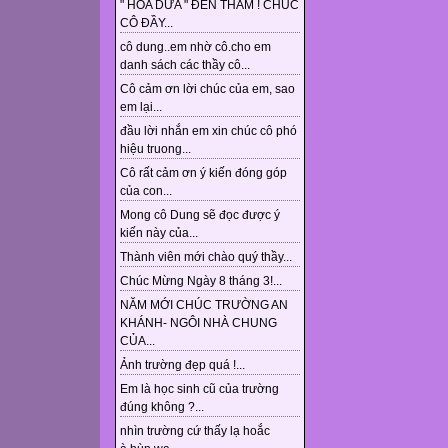
" HOA DỪA " ĐẾN THĂM ! CHÚC
CÔ ĐẦY...
cô dung..em nhờ cô.cho em
danh sách các thầy cô...
Cô cảm ơn lời chúc của em, sao
em lại...
đầu lời nhắn em xin chúc cô phó
hiệu truong...
Cô rất cảm ơn ý kiến đóng góp
của con...
Mong cô Dung sẽ đọc được ý
kiến này của...
Thành viên mới chào quý thầy...
Chúc Mừng Ngày 8 tháng 3!...
NĂM MỚI CHÚC TRƯỜNG AN
KHÁNH- NGÔI NHÀ CHUNG
CỦA...
Ảnh trường đẹp quá !...
Em là học sinh cũ của trường
đúng không ?...
nhìn trường cứ thấy lạ hoắc