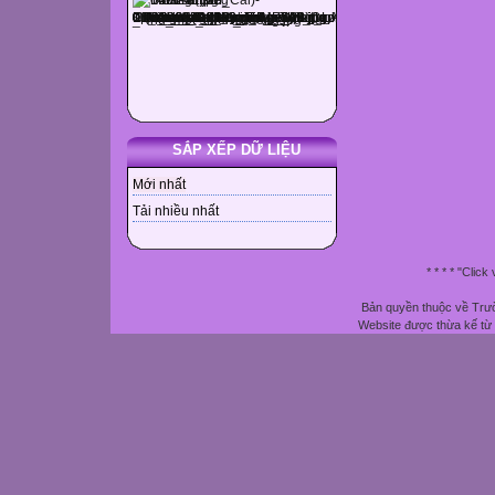
SẮP XẾP DỮ LIỆU
Mới nhất
Tải nhiều nhất
* * * * "Clic
Bản quyền thuộc về Trườ
Website được thừa kế từ