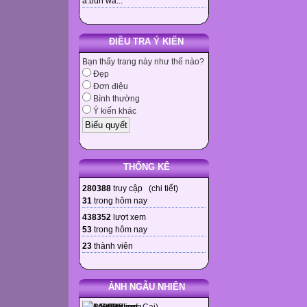
à.bùn wa...
ĐIỀU TRA Ý KIẾN
Bạn thấy trang này như thế nào?
Đẹp
Đơn điệu
Bình thường
Ý kiến khác
THỐNG KÊ
280388
truy cập (
chi tiết
)
31
trong hôm nay
438352
lượt xem
53
trong hôm nay
23
thành viên
ẢNH NGẪU NHIÊN