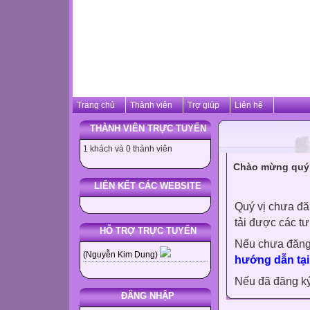
Trang chủ
Thành viên
Trợ giúp
Liên hệ
THÀNH VIÊN TRỰC TUYẾN
1 khách và 0 thành viên
Chào mừng quý 
LIÊN KẾT CÁC WEBSITE
Quý vị chưa đă
tải được các tư
HỖ TRỢ TRỰC TUYẾN
Nếu chưa đăng
(Nguyễn Kim Dung)
hướng dẫn tại
Nếu đã đăng ký 
ĐĂNG NHẬP