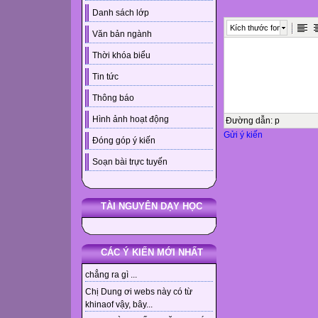
Danh sách lớp
Kích thước font
Văn bản ngành
Thời khóa biểu
Tin tức
Thông báo
Hình ảnh hoạt động
Đường dẫn
:
p
Gửi ý kiến
Đóng góp ý kiến
Soạn bài trực tuyến
TÀI NGUYÊN DẠY HỌC
CÁC Ý KIẾN MỚI NHẤT
chẳng ra gì ...
Chị Dung ơi webs này có từ
khinaof vậy, bây...