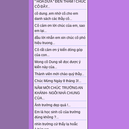
" HOA DỪA " ĐẾN THĂM ! CHÚC
CÔ ĐẦY...
cô dung..em nhờ cô.cho em
danh sách các thầy cô...
Cô cảm ơn lời chúc của em, sao
em lại...
đầu lời nhắn em xin chúc cô phó
hiệu truong...
Cô rất cảm ơn ý kiến đóng góp
của con...
Mong cô Dung sẽ đọc được ý
kiến này của...
Thành viên mới chào quý thầy...
Chúc Mừng Ngày 8 tháng 3!...
NĂM MỚI CHÚC TRƯỜNG AN
KHÁNH- NGÔI NHÀ CHUNG
CỦA...
Ảnh trường đẹp quá !...
Em là học sinh cũ của trường
đúng không ?...
nhìn trường cứ thấy lạ hoắc