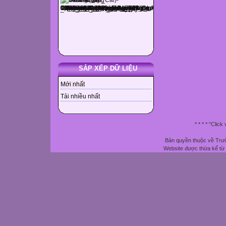
SẮP XẾP DỮ LIỆU
Mới nhất
Tải nhiều nhất
* * * * "Clic
Bản quyền thuộc về Trườ
Website được thừa kế từ