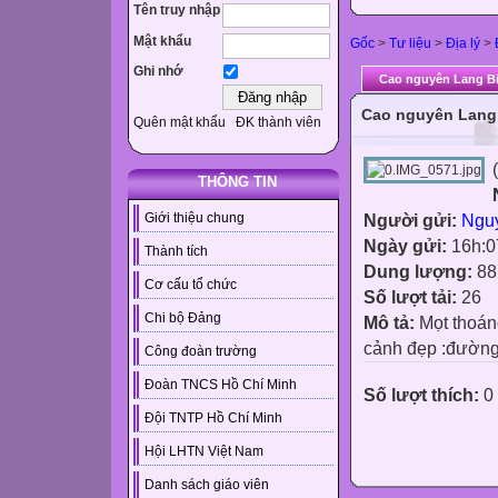
Tên truy nhập
Mật khẩu
Gốc
>
Tư liệu
>
Địa lý
>
Ghi nhớ
Cao nguyên Lang B
Cao nguyên Lang
Quên mật khẩu
ĐK thành viên
(
THÔNG TIN
Giới thiệu chung
Người gửi:
Ngu
Ngày gửi:
16h:0
Thành tích
Dung lượng:
88
Cơ cấu tổ chức
Số lượt tải:
26
Chi bộ Đảng
Mô tả:
Mọt thoán
cảnh đẹp :đường
Công đoàn trường
Đoàn TNCS Hồ Chí Minh
Số lượt thích:
0
Đội TNTP Hồ Chí Minh
Hội LHTN Việt Nam
Danh sách giáo viên