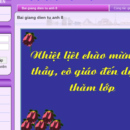
YẾN
Bai giang dien tu anh 8
Cùng tác gi
Bai giang dien tu anh 8
viên