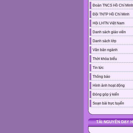
Đoàn TNCS Hồ Chí Min
Đội TNTP Hồ Chí Minh
Hội LHTN Việt Nam
Danh sách giáo viên
Danh sách lớp
Văn bản ngành
Thời khóa biểu
Tin tức
Thông báo
Hình ảnh hoạt động
Đóng góp ý kiến
Soạn bài trực tuyến
TÀI NGUYÊN DẠY 