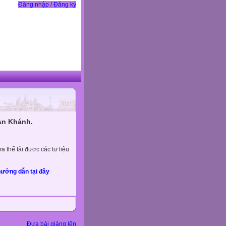
Đăng nhập / Đăng ký
An Khánh.
 thể tải được các tư liệu
ướng dẫn tại đây
Đưa bài giảng lên