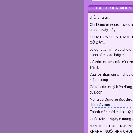
CÁC Ý KIẾN MỚI N
chẳng ra gì ...
Chị Dung ơi webs này có t
khinaof vậy, bây...
" HOA DỪA " ĐẾN THĂM !
CÔ ĐẦY...
cô dung..em nhờ cô.cho e
danh sách các thầy cô...
Cô cảm ơn lời chúc của em
em lại...
đầu lời nhắn em xin chúc 
hiệu truong...
Cô rất cảm ơn ý kiến đóng
của con...
Mong cô Dung sẽ đọc đượ
kiến này của...
Thành viên mới chào quý th
Chúc Mừng Ngày 8 tháng 3!
NĂM MỚI CHÚC TRƯỜNG
KHÁNH- NGÔI NHÀ CHU