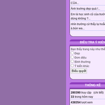
CỦA...
Ảnh trường đẹp quá !...
Em là học sinh cũ của trư
đúng không ?...
nhìn trường cứ thấy lạ hoắ
à.bùn wa...
ĐIỀU TRA Ý KIẾ
Bạn thấy trang này như th
Đẹp
Đơn điệu
Bình thường
Ý kiến khác
THỐNG KÊ
280390
truy cập (
chi tiết
)
33
trong hôm nay
438354
lượt xem