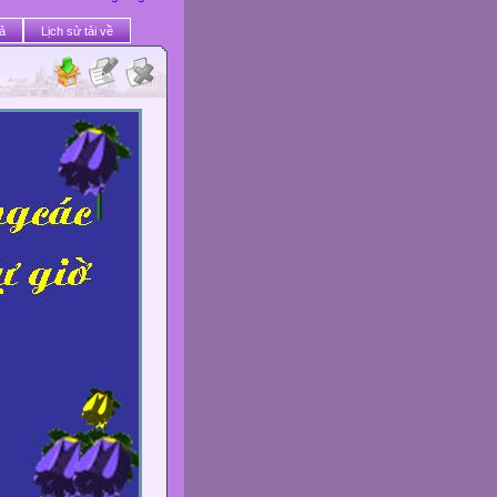
ả
Lịch sử tải về