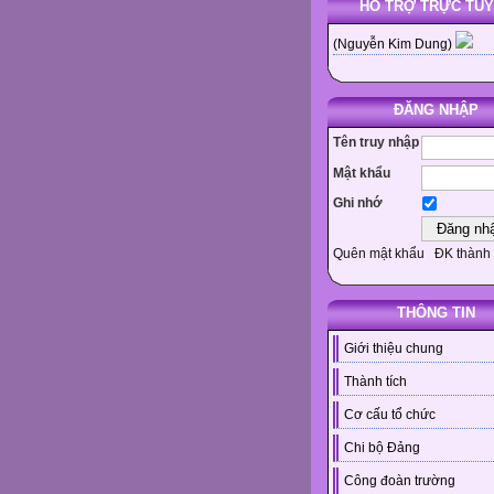
HỖ TRỢ TRỰC TU
(Nguyễn Kim Dung)
ĐĂNG NHẬP
Tên truy nhập
Mật khẩu
Ghi nhớ
Quên mật khẩu
ĐK thành 
THÔNG TIN
Giới thiệu chung
Thành tích
Cơ cấu tổ chức
Chi bộ Đảng
Công đoàn trường