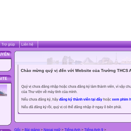
Trợ giúp
Liên hệ
UYẾN
Chào mừng quý vị đến với Website của Trường THCS 
SITE
Quý vị chưa đăng nhập hoặc chưa đăng ký làm thành viên, vì vậy chưa
của Thư viện về máy tính của mình.
Nếu chưa đăng ký, hãy
đăng ký thành viên tại đây
hoặc
xem phim h
Nếu đã đăng ký rồi, quý vị có thể đăng nhập ở ngay ô bên phải.
Gốc
>
Bài giảng
>
Ngoại ngữ
>
Tiếng Anh
>
Tiếng Anh 9
>