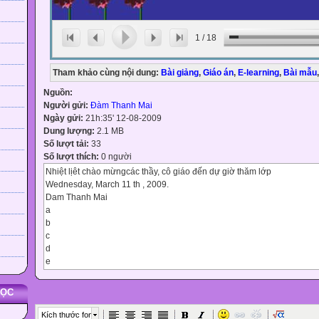
h
1
/
18
Tham khảo cùng nội dung:
Bài giảng
,
Giáo án
,
E-learning
,
Bài mẫu
,
Nguồn:
Người gửi:
Đàm Thanh Mai
Ngày gửi:
21h:35' 12-08-2009
Dung lượng:
2.1 MB
Số lượt tải:
33
Số lượt thích:
0 người
Nhiệt lịêt chào mừngcác thầy, cô giáo đến dự giờ thăm lớp
Wednesday, March 11 th , 2009.
Dam Thanh Mai
a
b
c
d
e
f
g
HỌC
h
i
Kích thước font