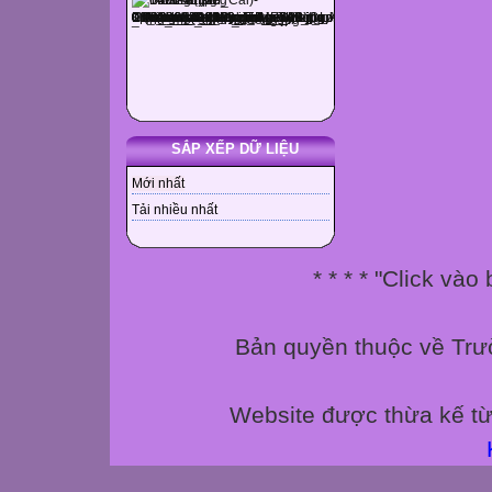
- Should childre
Vocabulary
- enhance (v)
- support (v)
- nationwide (ad
SẮP XẾP DỮ LIỆU
* Why do we cel
* When to celeb
Mới nhất
- Sunday is a da
Tải nhiều nhất
* How to celebra
- Because everyb
* * * * "Click và
happy.
- Do you believe
celebrated nati
Bản quyền thuộc về Trư
Why?
- Second Sunday 
Website được thừa kế t
Second paragra
Third paragraph:
- Children should