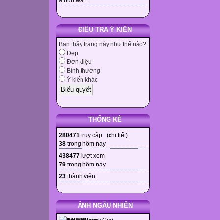
à.bùn wa...
Father’s day :
The day which is
The day which is
ĐIỀU TRA Ý KIẾN
Game: Golden D
Bạn thấy trang này như thế nào?
Mother’s Day
Đẹp
Đơn điệu
Father’s Day
Bình thường
second Sunday 
Ý kiến khác
third Sunday of 
Do we celebrate
Should we celeb
THỐNG KÊ
UNIT 8: CELEB
PART 6 : WRITE 
280471
truy cập (
chi tiết
)
38
trong hôm nay
*Pre - Writing
438477
lượt xem
Outline:
79
trong hôm nay
-children have a
23
thành viên
their parents, to
First paragraph:
- Can we have a 
ẢNH NGẪU NHIÊN
family?