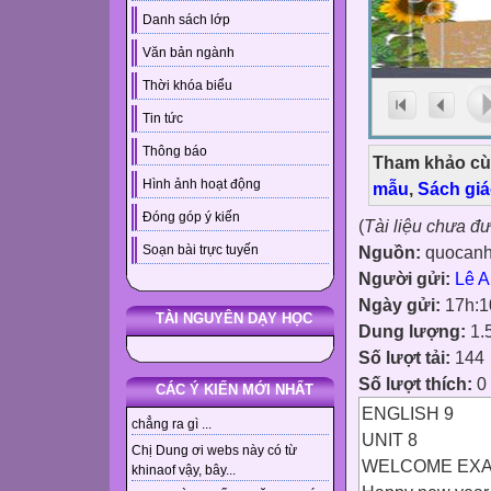
Danh sách lớp
Văn bản ngành
Thời khóa biểu
Tin tức
Thông báo
Tham khảo cù
Hình ảnh hoạt động
mẫu
,
Sách gi
Đóng góp ý kiến
(
Tài liệu chưa đ
Nguồn:
quocan
Soạn bài trực tuyến
Người gửi:
Lê A
Ngày gửi:
17h:1
TÀI NGUYÊN DẠY HỌC
Dung lượng:
1.
Số lượt tải:
144
Số lượt thích:
0
CÁC Ý KIẾN MỚI NHẤT
ENGLISH 9
chẳng ra gì ...
UNIT 8
Chị Dung ơi webs này có từ
WELCOME EXA
khinaof vậy, bây...