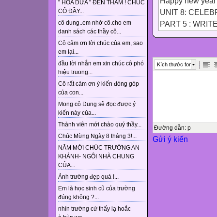
Happy new year 
" HOA DỪA " ĐẾN THĂM ! CHÚC
UNIT 8: CELEB
CÔ ĐẦY...
PART 5 : WRITE 
cô dung..em nhờ cô.cho em
danh sách các thầy cô...
* Write the name
Cô cảm ơn lời chúc của em, sao
Easter
em lại...
Birthday
đầu lời nhắn em xin chúc cô phó
Kích thước font
Mid-Fall festival
hiệu truong...
Valentine
Cô rất cảm ơn ý kiến đóng góp
Christmas
của con...
Woman’s Day
Mong cô Dung sẽ đọc được ý
kiến này của...
UNIT 8: CELEB
Thành viên mới chào quý thầy...
PART 6 : WRITE 
Đường dẫn
:
p
Chúc Mừng Ngày 8 tháng 3!...
Gửi ý kiến
In Viet Nam, Peo
NĂM MỚI CHÚC TRƯỜNG AN
You think it is 
KHÁNH- NGÔI NHÀ CHUNG
another day for y
CỦA...
this outline.
Ảnh trường đẹp quá !...
*Pre - Writing
Em là học sinh cũ của trường
* Discuss the day
đúng không ?...
Mother’s day:
nhìn trường cứ thấy lạ hoắc