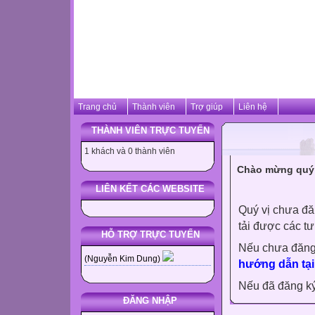
Trang chủ
Thành viên
Trợ giúp
Liên hệ
THÀNH VIÊN TRỰC TUYẾN
1 khách và 0 thành viên
Chào mừng quý 
LIÊN KẾT CÁC WEBSITE
Quý vị chưa đă
tải được các tư
HỖ TRỢ TRỰC TUYẾN
Nếu chưa đăng
(Nguyễn Kim Dung)
hướng dẫn tại
Nếu đã đăng ký 
ĐĂNG NHẬP