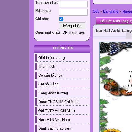
Tên truy nhập
Mật khẩu
Gốc
>
Bài giảng
>
Ngoại
Ghi nhớ
Bài Hát Auld Lang 
Bài Hát Auld Lan
Quên mật khẩu
ĐK thành viên
THÔNG TIN
Giới thiệu chung
Thành tích
Cơ cấu tổ chức
Chi bộ Đảng
Công đoàn trường
Đoàn TNCS Hồ Chí Minh
Đội TNTP Hồ Chí Minh
Hội LHTN Việt Nam
Danh sách giáo viên