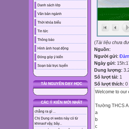
Danh sách lớp
Văn bản ngành
Thời khóa biểu
Tin tức
Thông báo
(
Tài liệu chưa đ
Hình ảnh hoạt động
Nguồn:
Người gửi:
Đàm
Đóng góp ý kiến
Ngày gửi:
15h:1
Soạn bài trực tuyến
Dung lượng:
3.
Số lượt tải:
1
Số lượt thích:
0
TÀI NGUYÊN DẠY HỌC
Welcome to our 
CÁC Ý KIẾN MỚI NHẤT
Trường THCS A
chẳng ra gì ...
a
Chị Dung ơi webs này có từ
b
khinaof vậy, bây...
c