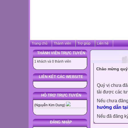
Trang chủ
Thành viên
Trợ giúp
Liên hệ
THÀNH VIÊN TRỰC TUYẾN
1 khách và 0 thành viên
Chào mừng quý 
LIÊN KẾT CÁC WEBSITE
Quý vị chưa đă
tải được các tư
HỖ TRỢ TRỰC TUYẾN
Nếu chưa đăng
(Nguyễn Kim Dung)
hướng dẫn tại
Nếu đã đăng ký 
ĐĂNG NHẬP