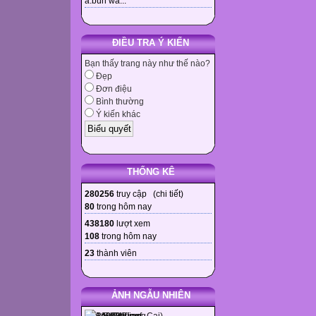
à.bùn wa...
x
y
ĐIỀU TRA Ý KIẾN
1
Bạn thấy trang này như thế nào?
2
Đẹp
3
Đơn điệu
4
Bình thường
Ý kiến khác
5
6
7
n
THỐNG KÊ
e
280256
truy cập (
chi tiết
)
g
80
trong hôm nay
r
438180
lượt xem
e
108
trong hôm nay
y
23
thành viên
You lose
You win
ẢNH NGẪU NHIÊN
Uuh! I`m sorry