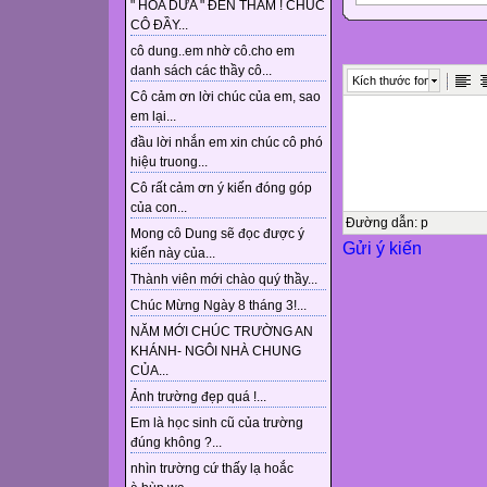
" HOA DỪA " ĐẾN THĂM ! CHÚC
d
CÔ ĐẦY...
e
cô dung..em nhờ cô.cho em
f
danh sách các thầy cô...
Kích thước font
g
Cô cảm ơn lời chúc của em, sao
em lại...
h
đầu lời nhắn em xin chúc cô phó
i
hiệu truong...
j
Cô rất cảm ơn ý kiến đóng góp
k
của con...
l
Đường dẫn
:
p
Mong cô Dung sẽ đọc được ý
Gửi ý kiến
m
kiến này của...
n
Thành viên mới chào quý thầy...
o
Chúc Mừng Ngày 8 tháng 3!...
p
NĂM MỚI CHÚC TRƯỜNG AN
KHÁNH- NGÔI NHÀ CHUNG
q
CỦA...
r
Ảnh trường đẹp quá !...
s
Em là học sinh cũ của trường
t
đúng không ?...
v
nhìn trường cứ thấy lạ hoắc
w