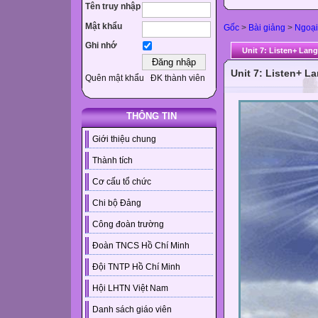
Tên truy nhập
Mật khẩu
Gốc
>
Bài giảng
>
Ngoại
Ghi nhớ
Unit 7: Listen+ Lan
Unit 7: Listen+ L
Quên mật khẩu
ĐK thành viên
THÔNG TIN
Giới thiệu chung
Thành tích
Cơ cấu tổ chức
Chi bộ Đảng
Công đoàn trường
Đoàn TNCS Hồ Chí Minh
Đội TNTP Hồ Chí Minh
Hội LHTN Việt Nam
Danh sách giáo viên